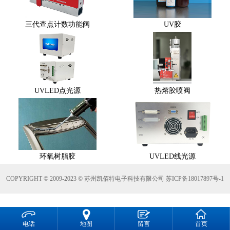
三代查点计数功能阀
UV胶
UVLED点光源
热熔胶喷阀
环氧树脂胶
UVLED线光源
COPYRIGHT © 2009-2023 © 苏州凯佰特电子科技有限公司
苏ICP备18017897号-1



电话
地图
留言
首页